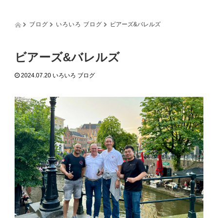
g
g
l
ブログ
いろいろ ブログ
ビアーズ&バレルズ
e
n
a
ビアーズ&バレルズ
v
i
2024.07.20
いろいろ ブログ
g
a
t
i
o
n