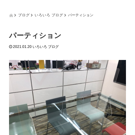
g
g
l
ブログ
いろいろ ブログ
パーティション
e
n
a
パーティション
v
i
2021.01.20
いろいろ ブログ
g
a
t
i
o
n