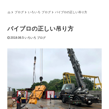
g
g
l
ブログ
いろいろ ブログ
バイブロの正しい吊り方
e
n
a
バイブロの正しい吊り方
v
i
2018.06.5
いろいろ ブログ
g
a
t
i
o
n