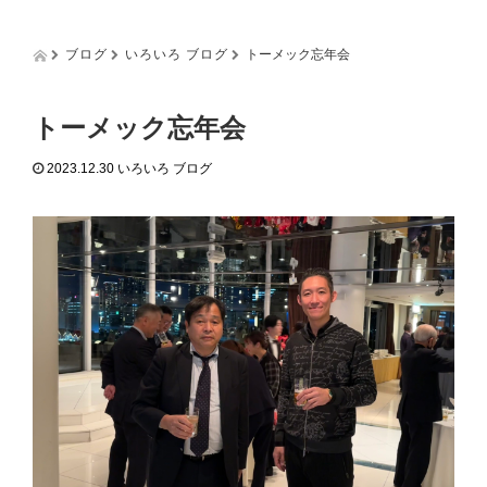
g
g
l
ブログ
いろいろ ブログ
トーメック忘年会
e
n
a
トーメック忘年会
v
i
2023.12.30
いろいろ ブログ
g
a
t
i
o
n