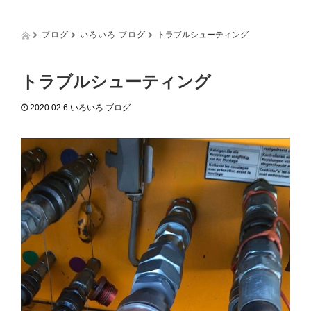
g
g
l
ブログ
いろいろ ブログ
トラブルシューティング
e
n
a
トラブルシューティング
v
i
2020.02.6
いろいろ ブログ
g
a
t
i
o
n