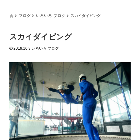
g
g
l
ブログ
いろいろ ブログ
スカイダイビング
e
n
a
スカイダイビング
v
i
2019.10.3
いろいろ ブログ
g
a
t
i
o
n