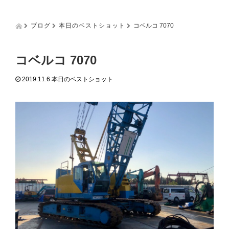
g
g
l
ブログ
本日のベストショット
コベルコ 7070
e
n
a
コベルコ 7070
v
i
2019.11.6
本日のベストショット
g
a
t
i
o
n