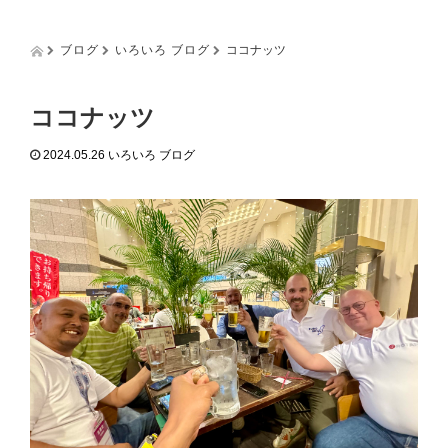
g
g
l
ブログ
いろいろ ブログ
ココナッツ
e
n
a
ココナッツ
v
i
2024.05.26
いろいろ ブログ
g
a
t
i
o
n