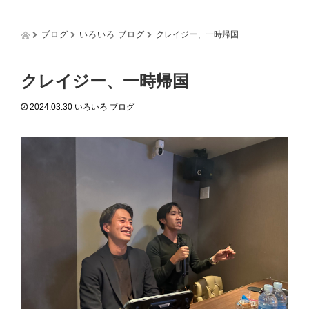
g
g
l
ブログ
いろいろ ブログ
クレイジー、一時帰国
e
n
a
クレイジー、一時帰国
v
i
2024.03.30
いろいろ ブログ
g
a
t
i
o
n