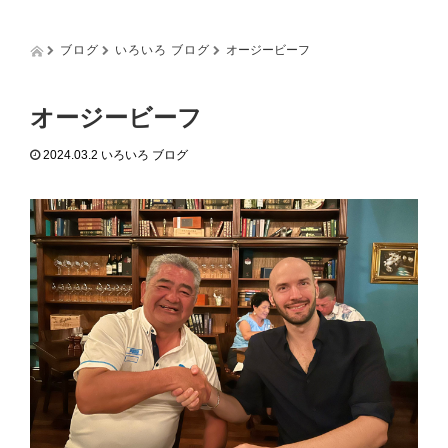
g
g
l
ブログ
いろいろ ブログ
オージービーフ
e
n
a
オージービーフ
v
i
2024.03.2
いろいろ ブログ
g
a
t
i
o
n