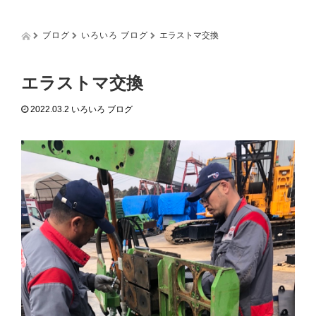
g
g
l
ブログ
いろいろ ブログ
エラストマ交換
e
n
a
エラストマ交換
v
i
2022.03.2
いろいろ ブログ
g
a
t
i
o
n