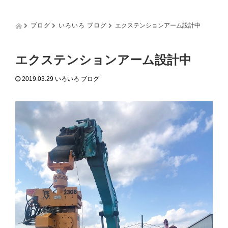
g
g
l
ブログ
いろいろ ブログ
エクステンションアーム設計中
e
n
a
エクステンションアーム設計中
v
i
2019.03.29
いろいろ ブログ
g
a
t
i
o
n