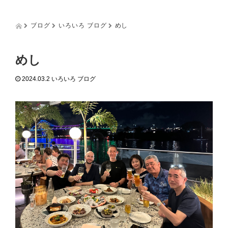
g
g
l
ブログ
いろいろ ブログ
めし
e
n
a
めし
v
i
2024.03.2
いろいろ ブログ
g
a
t
i
o
n