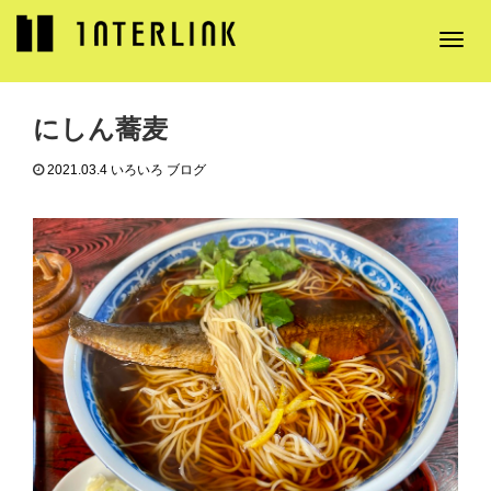
T
ブログ
いろいろ ブログ
にしん蕎麦
o
g
g
にしん蕎麦
l
e
2021.03.4
いろいろ ブログ
n
a
v
i
g
a
t
i
o
n