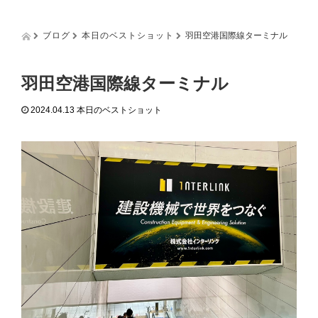
g
g
l
ブログ
本日のベストショット
羽田空港国際線ターミナル
e
n
a
羽田空港国際線ターミナル
v
i
2024.04.13
本日のベストショット
g
a
t
i
o
n