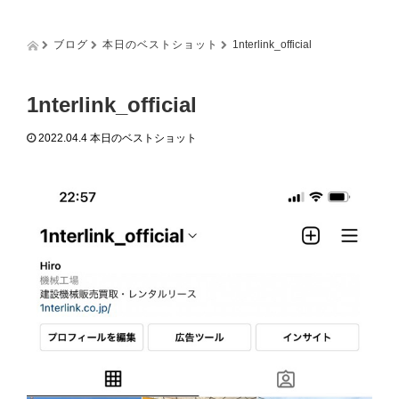
g
g
l
ブログ
本日のベストショット
1nterlink_official
e
n
a
1nterlink_official
v
i
2022.04.4
本日のベストショット
g
a
t
i
o
n