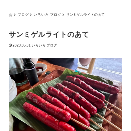
g
g
l
ブログ
いろいろ ブログ
サンミゲルライトのあて
e
n
a
サンミゲルライトのあて
v
i
2023.05.31
いろいろ ブログ
g
a
t
i
o
n