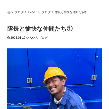
g
g
l
ブログ
いろいろ ブログ
隊長と愉快な仲間たち①
e
n
a
隊長と愉快な仲間たち①
v
i
2023.01.19
いろいろ ブログ
g
a
t
i
o
n