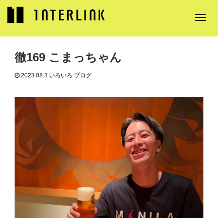
T
ブログ
いろいろ ブログ
徹169 こまっちゃん
o
g
g
徹169 こまっちゃん
l
e
2023.08.3
いろいろ ブログ
n
a
v
i
g
a
t
i
o
n