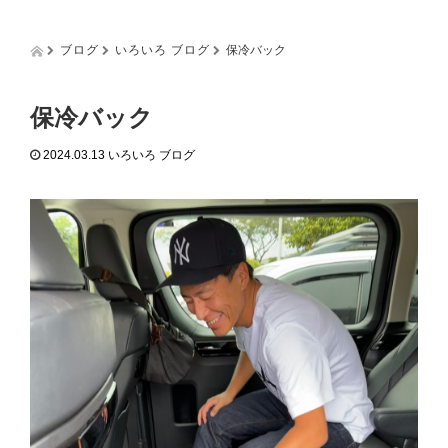
g
g
l
ブログ
いろいろ ブログ
保冷バック
e
n
a
保冷バック
v
i
2024.03.13
いろいろ ブログ
g
a
t
i
o
n