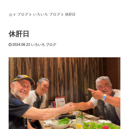
g
g
l
ブログ
いろいろ ブログ
休肝日
e
n
a
休肝日
v
i
2024.06.22
いろいろ ブログ
g
a
t
i
o
n