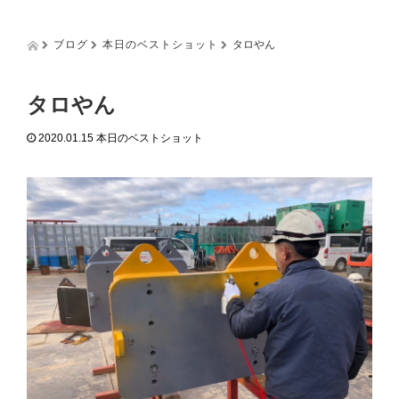
g
g
l
ブログ
本日のベストショット
タロやん
e
n
a
タロやん
v
i
2020.01.15
本日のベストショット
g
a
t
i
o
n