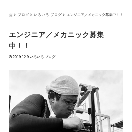
g
g
l
ブログ
いろいろ ブログ
エンジニア／メカニック募集中！！
e
n
a
エンジニア／メカニック募集
v
i
中！！
g
a
2019.12.9
いろいろ ブログ
t
i
o
n