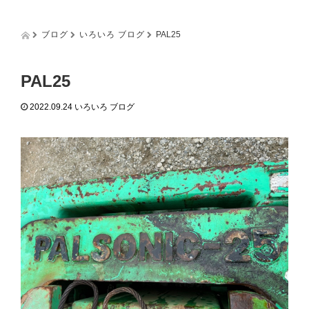
g
g
l
ブログ
いろいろ ブログ
PAL25
e
n
a
PAL25
v
i
2022.09.24
いろいろ ブログ
g
a
t
i
o
n