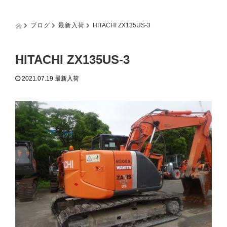
g
g
l
ブログ
最新入荷
HITACHI ZX135US-3
e
n
a
HITACHI ZX135US-3
v
i
2021.07.19
最新入荷
g
a
t
i
o
n