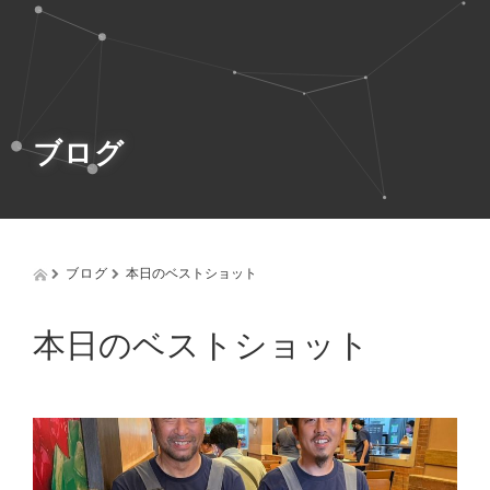
g
g
l
e
n
a
v
ブログ
i
g
a
t
i
o
ブログ
本日のベストショット
n
本日のベストショット