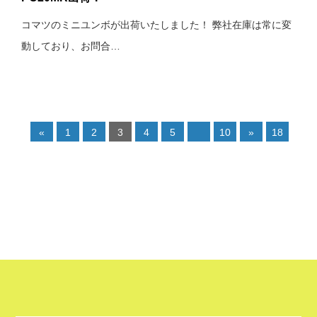
コマツのミニユンボが出荷いたしました！ 弊社在庫は常に変
動しており、お問合…
«
1
2
3
4
5
10
»
18