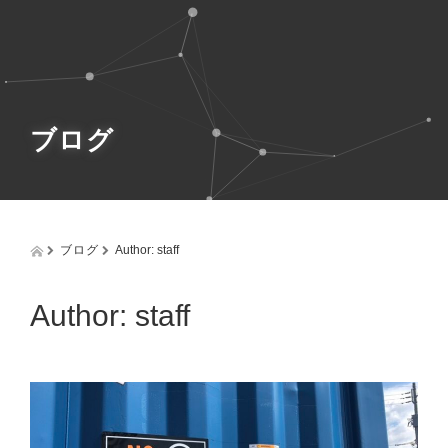
g
g
l
e
n
a
v
ブログ
i
g
a
t
i
o
ブログ
Author:
staff
n
Author:
staff