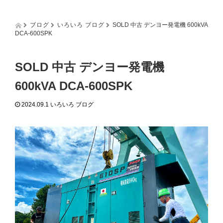
g
g
l
ブログ
いろいろ ブログ
SOLD 中古 デンヨー発電機 600kVA
e
DCA-600SPK
n
a
v
SOLD 中古 デンヨー発電機
i
g
600kVA DCA-600SPK
a
t
2024.09.1
いろいろ ブログ
i
o
n