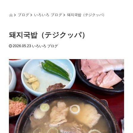
g
g
l
ブログ
いろいろ ブログ
돼지국밥（テジクッパ）
e
n
a
돼지국밥（テジクッパ）
v
i
2026.05.23
いろいろ ブログ
g
a
t
i
o
n