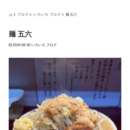
g
g
l
ブログ
いろいろ ブログ
麺 五六
e
n
a
麺 五六
v
i
2026.06.30
いろいろ ブログ
g
a
t
i
o
n