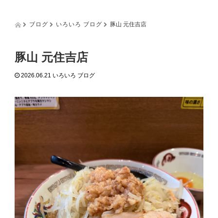
g
g
l
ブログ
いろいろ ブログ
豚山 元住吉店
e
n
a
豚山 元住吉店
v
i
2026.06.21
いろいろ ブログ
g
a
t
i
o
n