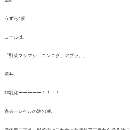
うずら4個
コールは、
「野菜マシマシ、ニンニク、アブラ。」
着丼。
非乳化ーーーーー！！！！
過去一レベルの油の層。
液体脂に加え、野菜の上にかかった味付アブラから滴る油に