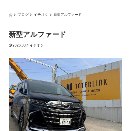
g
g
l
ブログ
イチオシ
新型アルファード
e
n
a
新型アルファード
v
i
2026.03.4
イチオシ
g
a
t
i
o
n