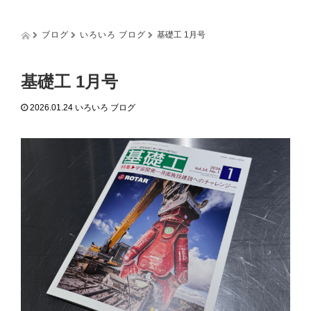
g
g
l
ブログ
いろいろ ブログ
基礎工 1月号
e
n
a
基礎工 1月号
v
i
2026.01.24
いろいろ ブログ
g
a
t
i
o
n