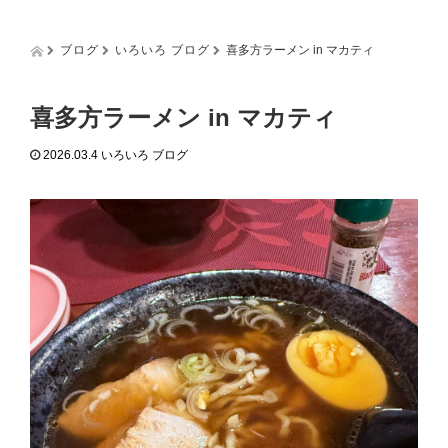
g
g
l
ブログ
いろいろ ブログ
喜多方ラーメン in マカティ
e
n
a
喜多方ラーメン in マカティ
v
i
2026.03.4
いろいろ ブログ
g
a
t
i
o
n