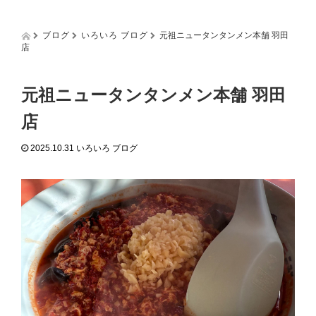
g
g
l
ブログ
いろいろ ブログ
元祖ニュータンタンメン本舗 羽田
e
店
n
a
v
元祖ニュータンタンメン本舗 羽田
i
g
店
a
t
2025.10.31
いろいろ ブログ
i
o
n