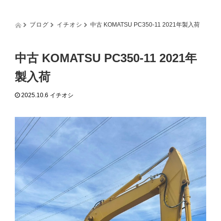
g
g
l
ブログ
イチオシ
中古 KOMATSU PC350-11 2021年製入荷
e
n
a
中古 KOMATSU PC350-11 2021年
v
i
製入荷
g
a
2025.10.6
イチオシ
t
i
o
n