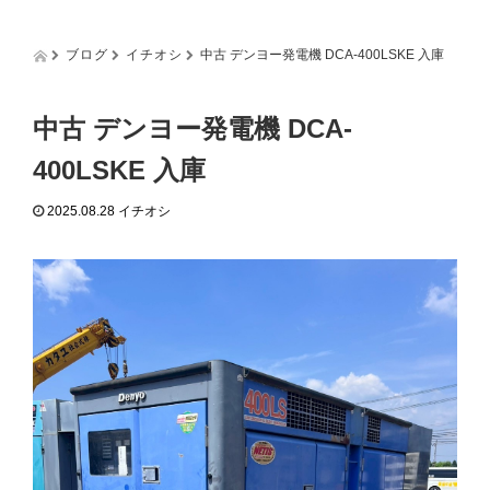
g
g
l
ブログ
イチオシ
中古 デンヨー発電機 DCA-400LSKE 入庫
e
n
a
中古 デンヨー発電機 DCA-
v
i
400LSKE 入庫
g
a
2025.08.28
イチオシ
t
i
o
n