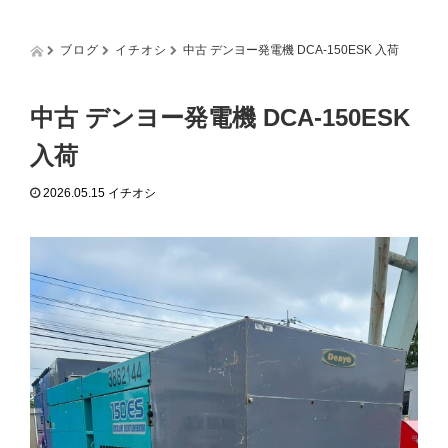
g
g
l
ブログ
イチオシ
中古 デンヨー発電機 DCA-150ESK 入荷
e
n
a
中古 デンヨー発電機 DCA-150ESK
v
i
入荷
g
a
2026.05.15
イチオシ
t
i
o
n