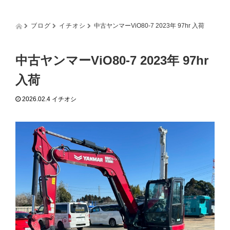
g
g
l
ブログ
イチオシ
中古ヤンマーViO80-7 2023年 97hr 入荷
e
n
a
中古ヤンマーViO80-7 2023年 97hr
v
i
入荷
g
a
2026.02.4
イチオシ
t
i
o
n