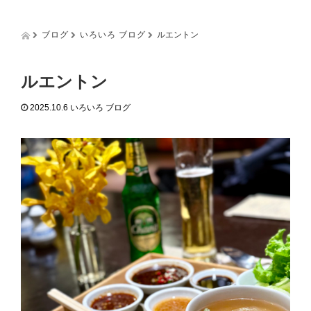
g
g
l
ブログ
いろいろ ブログ
ルエントン
e
n
a
ルエントン
v
i
2025.10.6
いろいろ ブログ
g
a
t
i
o
n