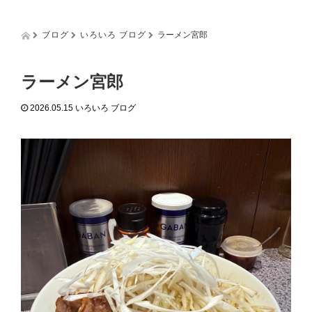
g
g
l
ブログ
いろいろ ブログ
ラーメン宮郎
e
n
a
ラーメン宮郎
v
i
2026.05.15
いろいろ ブログ
g
a
t
i
o
n