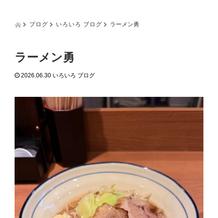
g
g
l
ブログ
いろいろ ブログ
ラーメン勇
e
n
a
ラーメン勇
v
i
2026.06.30
いろいろ ブログ
g
a
t
i
o
n