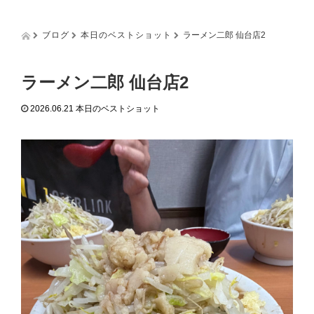
g
g
l
ブログ
本日のベストショット
ラーメン二郎 仙台店2
e
n
a
ラーメン二郎 仙台店2
v
i
2026.06.21
本日のベストショット
g
a
t
i
o
n