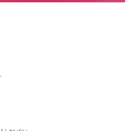
。
人しかいない。