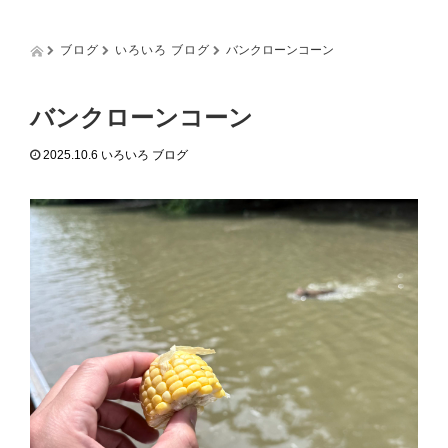
g
g
l
ブログ
いろいろ ブログ
バンクローンコーン
e
n
a
バンクローンコーン
v
i
2025.10.6
いろいろ ブログ
g
a
t
i
o
n