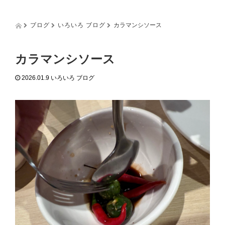
g
g
l
ブログ
いろいろ ブログ
カラマンシソース
e
n
a
カラマンシソース
v
i
2026.01.9
いろいろ ブログ
g
a
t
i
o
n