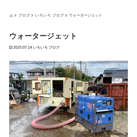
g
g
l
ブログ
いろいろ ブログ
ウォータージェット
e
n
a
ウォータージェット
v
i
2025.07.14
いろいろ ブログ
g
a
t
i
o
n