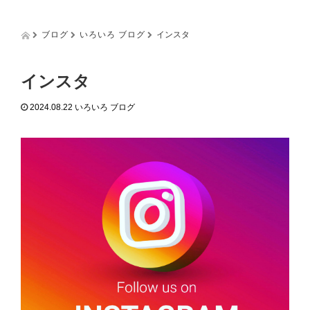
g
g
l
ブログ
いろいろ ブログ
インスタ
e
n
a
インスタ
v
i
2024.08.22
いろいろ ブログ
g
a
t
i
o
n