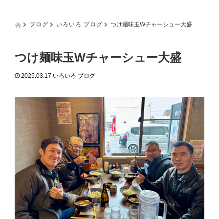
g
g
l
ブログ
いろいろ ブログ
つけ麺味玉Wチャーシュー大盛
e
n
a
つけ麺味玉Wチャーシュー大盛
v
i
2025.03.17
いろいろ ブログ
g
a
t
i
o
n